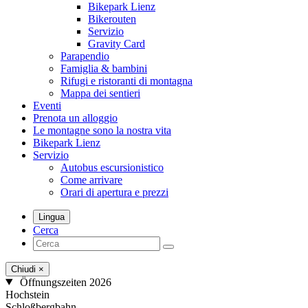
Bikepark Lienz
Bikerouten
Servizio
Gravity Card
Parapendio
Famiglia & bambini
Rifugi e ristoranti di montagna
Mappa dei sentieri
Eventi
Prenota un alloggio
Le montagne sono la nostra vita
Bikepark Lienz
Servizio
Autobus escursionistico
Come arrivare
Orari di apertura e prezzi
Lingua
Cerca
Chiudi
×
Öffnungszeiten 2026
Hochstein
Schloßbergbahn