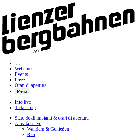
Webcams
Events
Prezzi
Orari di apertura
Menü
Info live
Ticketshop
Stato degli impianti & orari di apertura
Attività estive
Wandern & Genießen
Bici