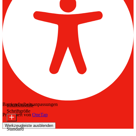
Barrierefreiheitsanpassungen
Inhaltsmodule
Schriftgröße
Präsentiert von
OneTap
Werkzeugleiste ausblenden
Standard