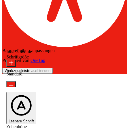
Barrierefreiheitsanpassungen
Inhaltsmodule
Schriftgröße
Präsentiert von
OneTap
Werkzeugleiste ausblenden
Standard
Lesbare Schrift
Zeilenhöhe