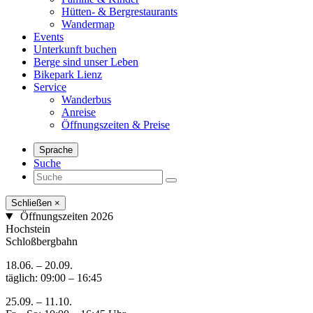
Hütten- & Bergrestaurants
Wandermap
Events
Unterkunft buchen
Berge sind unser Leben
Bikepark Lienz
Service
Wanderbus
Anreise
Öffnungszeiten & Preise
Sprache
Suche
Schließen
×
Öffnungszeiten 2026
Hochstein
Schloßbergbahn
18.06. – 20.09.
täglich: 09:00 – 16:45
25.09. – 11.10.