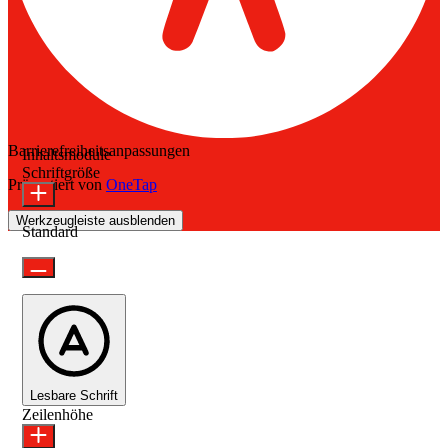
Barrierefreiheitsanpassungen
Inhaltsmodule
Schriftgröße
Präsentiert von
OneTap
Werkzeugleiste ausblenden
Standard
Lesbare Schrift
Zeilenhöhe