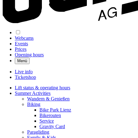
Webcams
Events
Prices
Opening hours
Menü
Live info
Ticketshop
Lift status & operating hours
Summer Activities
Wandern & Genießen
Biking
Bike Park Lienz
Bikerouten
Service
Gravity Card
Paragliding
Family & Kids