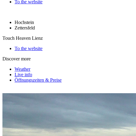
To the website
Hochstein
Zettersfeld
Touch Heaven Lienz
To the website
Discover more
Weather
Live info
Öffnungszeiten & Preise