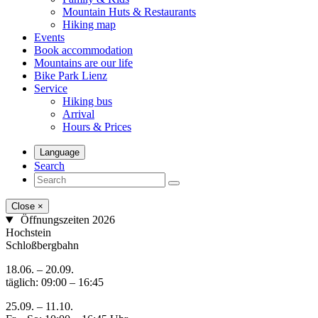
Mountain Huts & Restaurants
Hiking map
Events
Book accommodation
Mountains are our life
Bike Park Lienz
Service
Hiking bus
Arrival
Hours & Prices
Language
Search
Close
×
Öffnungszeiten 2026
Hochstein
Schloßbergbahn
18.06. – 20.09.
täglich: 09:00 – 16:45
25.09. – 11.10.