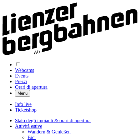
Webcams
Events
Prezzi
Orari di apertura
Menü
Info live
Ticketshop
Stato degli impianti & orari di apertura
Attività estive
Wandern & Genießen
Bici