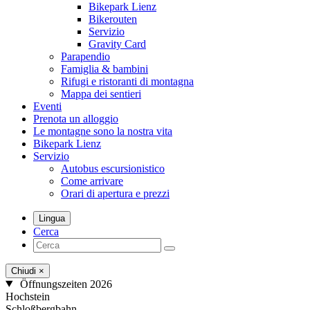
Bikepark Lienz
Bikerouten
Servizio
Gravity Card
Parapendio
Famiglia & bambini
Rifugi e ristoranti di montagna
Mappa dei sentieri
Eventi
Prenota un alloggio
Le montagne sono la nostra vita
Bikepark Lienz
Servizio
Autobus escursionistico
Come arrivare
Orari di apertura e prezzi
Lingua
Cerca
Chiudi
×
Öffnungszeiten 2026
Hochstein
Schloßbergbahn