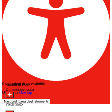
Regolazioni di accessibilità
Moduli di contenuto
Dimensione icona
Offerto da
OneTap
Nascondi barra degli strumenti
Predefinito