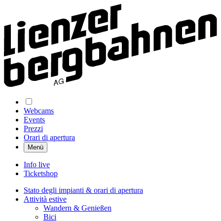
Webcams
Events
Prezzi
Orari di apertura
Menü
Info live
Ticketshop
Stato degli impianti & orari di apertura
Attività estive
Wandern & Genießen
Bici