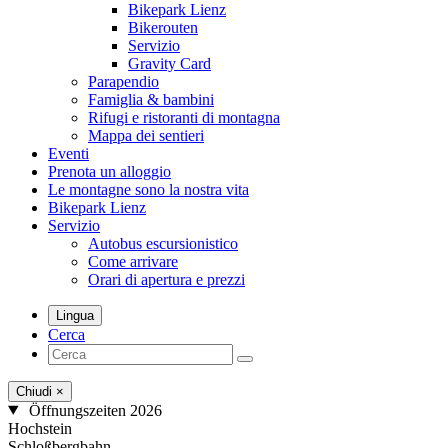
Bikepark Lienz
Bikerouten
Servizio
Gravity Card
Parapendio
Famiglia & bambini
Rifugi e ristoranti di montagna
Mappa dei sentieri
Eventi
Prenota un alloggio
Le montagne sono la nostra vita
Bikepark Lienz
Servizio
Autobus escursionistico
Come arrivare
Orari di apertura e prezzi
Lingua
Cerca
Chiudi
×
Öffnungszeiten 2026
Hochstein
Schloßbergbahn