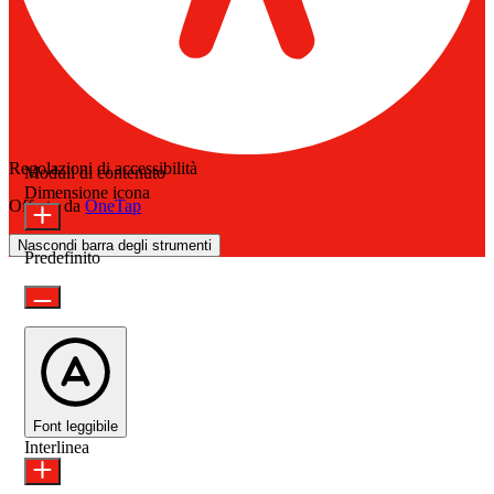
Regolazioni di accessibilità
Moduli di contenuto
Dimensione icona
Offerto da
OneTap
Nascondi barra degli strumenti
Predefinito
Font leggibile
Interlinea