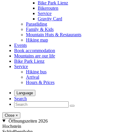
Bike Park Lienz
Bikerouten
Service
Gravity Card
Paragliding
Family & Kids
Mountain Huts & Restaurants
Hiking map
Events
Book accommodation
Mountains are our life
Bike Park Lienz
Service
Hiking bus
Arrival
Hours & Prices
Language
Search
Close
×
Öffnungszeiten 2026
Hochstein
Schloßbergbahn