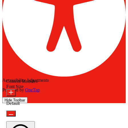
Accessibility Adjustments
Content Modules
Font Size
Powered by
OneTap
Hide Toolbar
Default