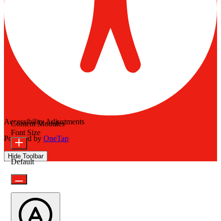
Accessibility Adjustments
Content Modules
Font Size
Powered by
OneTap
Hide Toolbar
Default