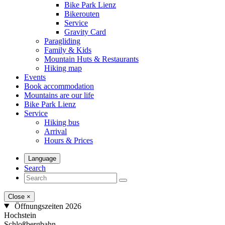
Bike Park Lienz
Bikerouten
Service
Gravity Card
Paragliding
Family & Kids
Mountain Huts & Restaurants
Hiking map
Events
Book accommodation
Mountains are our life
Bike Park Lienz
Service
Hiking bus
Arrival
Hours & Prices
Language
Search
Close
×
Öffnungszeiten 2026
Hochstein
Schloßbergbahn