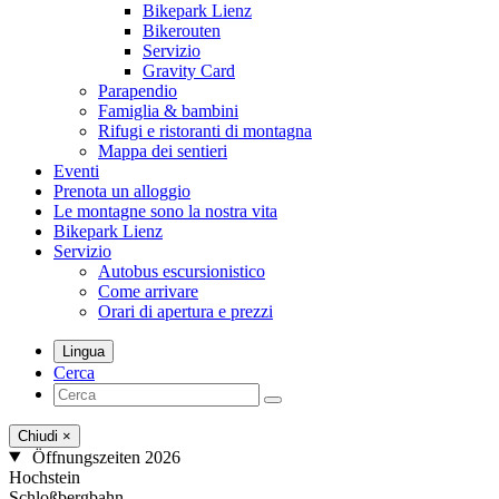
Bikepark Lienz
Bikerouten
Servizio
Gravity Card
Parapendio
Famiglia & bambini
Rifugi e ristoranti di montagna
Mappa dei sentieri
Eventi
Prenota un alloggio
Le montagne sono la nostra vita
Bikepark Lienz
Servizio
Autobus escursionistico
Come arrivare
Orari di apertura e prezzi
Lingua
Cerca
Chiudi
×
Öffnungszeiten 2026
Hochstein
Schloßbergbahn