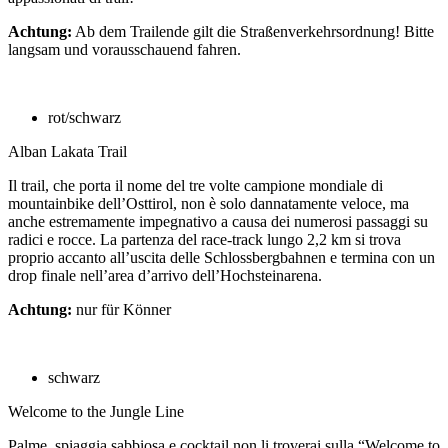
Achtung:
Ab dem Trailende gilt die Straßenverkehrsordnung! Bitte
langsam und vorausschauend fahren.
rot/schwarz
Alban Lakata Trail
Il trail, che porta il nome del tre volte campione mondiale di
mountainbike dell’Osttirol, non è solo dannatamente veloce, ma
anche estremamente impegnativo a causa dei numerosi passaggi su
radici e rocce. La partenza del race-track lungo 2,2 km si trova
proprio accanto all’uscita delle Schlossbergbahnen e termina con un
drop finale nell’area d’arrivo dell’Hochsteinarena.
Achtung:
nur für Könner
schwarz
Welcome to the Jungle Line
Palme, spiaggia sabbiosa e cocktail non li troverai sulla “Welcome to