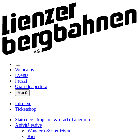
Webcams
Events
Prezzi
Orari di apertura
Menü
Info live
Ticketshop
Stato degli impianti & orari di apertura
Attività estive
Wandern & Genießen
Bici