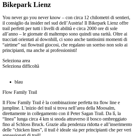
Bikepark Lienz
You never go you never know – con circa 12 chilometri di sentieri,
il consiglio da insider nel sud dell’Austria! Il Bikepark Lienz offre
trail perfetti per tutti i livelli di abilità e circa 2000 ore di sole
all’anno – le giornate di maltempo sono quindi una rarità. Oltre ai
tracciati orientati al downhill, ci sono anche tantissimi momenti di
“airtime” sui flowtrail giocosi, che regalano un sorriso non solo ai
principianti, ma anche ai professionisti!
Seleziona area
Seleziona difficoltà
blau
Flow Family Trail
Il Flow Family Trail è la combinazione perfetta tra flow line e
jumpline. L’inizio del trail si trova nell’area della Moosalm,
direttamente in collegamento con il Peter Sagan Trail. Da lì, la
“linea” lunga circa 4 km si snoda attraverso il bosco ombreggiato
fino al Schloss Bruck. Grazie alla pendenza ridotta e all’inserimento
delle “chicken lines”, il trail è ideale sia per principianti che per veri
appassionati di trail!