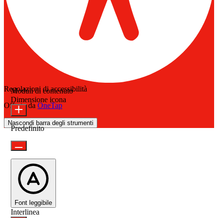
Regolazioni di accessibilità
Moduli di contenuto
Dimensione icona
Offerto da
OneTap
Nascondi barra degli strumenti
Predefinito
Font leggibile
Interlinea